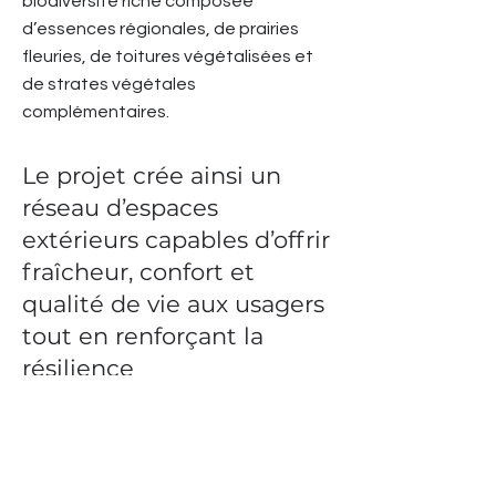
biodiversité riche composée
d’essences régionales, de prairies
fleuries, de toitures végétalisées et
de strates végétales
complémentaires.
Le projet crée ainsi un
réseau d’espaces
extérieurs capables d’offrir
fraîcheur, confort et
qualité de vie aux usagers
tout en renforçant la
résilience
environnementale du site.
Entre ville et jardin, La Fattoria démontre
comment le paysage peut devenir un outil